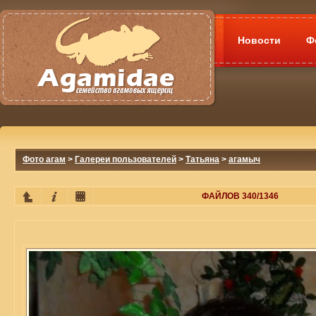
Новости
Ф
Фото агам
>
Галереи пользователей
>
Татьяна
>
агамыч
ФАЙЛОВ 340/1346