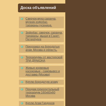
Доска объявлений
Cверчок,муха,саранча,
мучник,зофобас,
тараканы,гусеница.
Зофобас, сверчок, саранча,
тараканы, мыши в Санкт-
Петербурге
Предзаказ на бородатых
агам. Москва и область.
Террариумы от мастерской
ТРИ ДРАКОНА
Живые кормовые
насекомые - самовывоз и
доставка (Москва)
Куплю бородатую агаму
Продам горизонтальный
террариум 160x60x60
Москва
Куплю Агам Гардунов