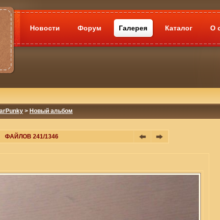
Новости
Форум
Галерея
Каталог
О 
tarPunky
>
Новый альбом
ФАЙЛОВ 241/1346