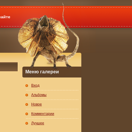
сайте
Меню галереи
Вход
Альбомы
Новое
Комментарии
Лучшее