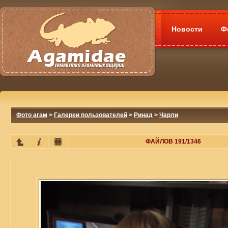
Новости
Ф
Фото агам
>
Галереи пользователей
>
Ринад
>
Чарли
ФАЙЛОВ 191/1346