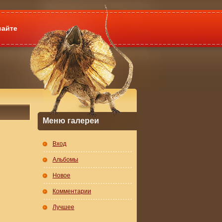
сайте
Меню галереи
Вход
Альбомы
Новое
Комментарии
Лучшее