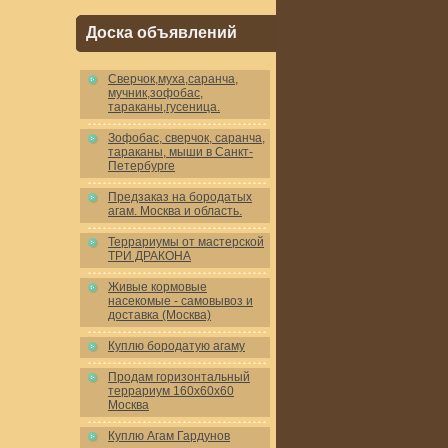
Доска объявлений
Cверчок,муха,саранча,
мучник,зофобас,
тараканы,гусеница.
Зофобас, сверчок, саранча,
тараканы, мыши в Санкт-
Петербурге
Предзаказ на бородатых
агам. Москва и область.
Террариумы от мастерской
ТРИ ДРАКОНА
Живые кормовые
насекомые - самовывоз и
доставка (Москва)
Куплю бородатую агаму
Продам горизонтальный
террариум 160x60x60
Москва
Куплю Агам Гардунов