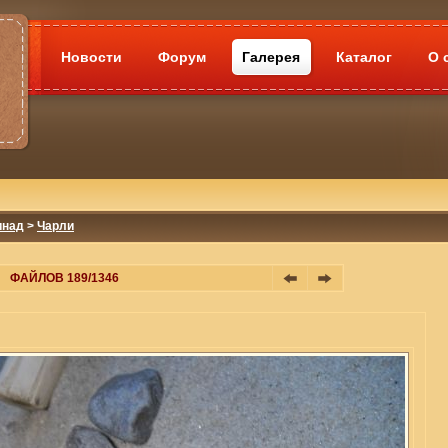
Новости
Форум
Галерея
Каталог
О 
инад
>
Чарли
ФАЙЛОВ 189/1346