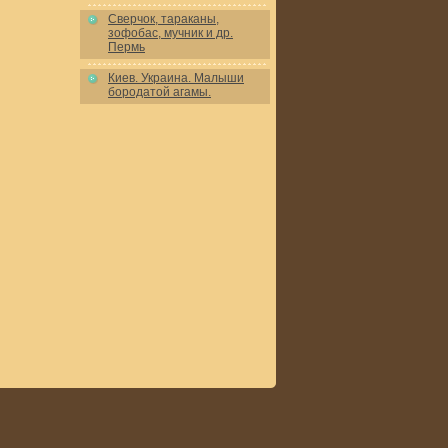
Сверчок, тараканы,
зофобас, мучник и др.
Пермь
Киев. Украина. Малыши
бородатой агамы.