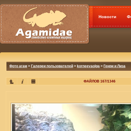
Новости
Ф
Фото агам
>
Галереи пользователей
>
korneevaolga
>
Генри и Лиза
ФАЙЛОВ 167/1346