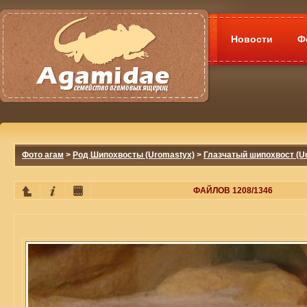
Новости
Ф
Фото агам
>
Род Шипохвосты (Uromastyx)
>
Глазчатый шипохвост (Ur
ФАЙЛОВ 1208/1346