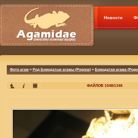
Новости
Ф
Фото агам
>
Род Бородатые агамы (Pogona)
>
Бородатая агама (Pogon
ФАЙЛОВ 1048/1346