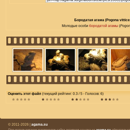
Бородатая агама (Pogona vittice
Молодые особи
бородатой агамы
(
Pogon
Оценить этот файл
(текущий рейтинг: 0.3 / 5 - Голосов: 6)
© 2011-2026 |
agama.su
При использовании материалов сайта активная ссылка на
agama.su
обязательна