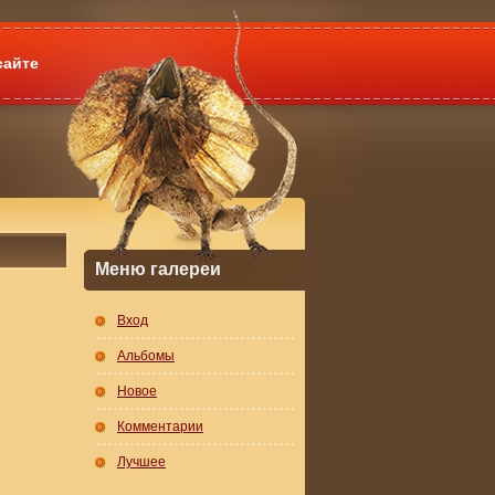
сайте
Меню галереи
Вход
Альбомы
Новое
Комментарии
Лучшее