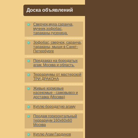
Доска объявлений
Cверчок,муха,саранча,
мучник,зофобас,
тараканы,гусеница.
Зофобас, сверчок, саранча,
тараканы, мыши в Санкт-
Петербурге
Предзаказ на бородатых
агам. Москва и область.
Террариумы от мастерской
ТРИ ДРАКОНА
Живые кормовые
насекомые - самовывоз и
доставка (Москва)
Куплю бородатую агаму
Продам горизонтальный
террариум 160x60x60
Москва
Куплю Агам Гардунов