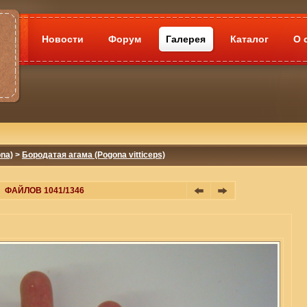
Новости
Форум
Галерея
Каталог
О 
na)
>
Бородатая агама (Pogona vitticeps)
ФАЙЛОВ 1041/1346