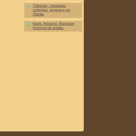
Сверчок, тараканы,
зофобас, мучник и др.
Пермь
Киев. Украина. Малыши
бородатой агамы.