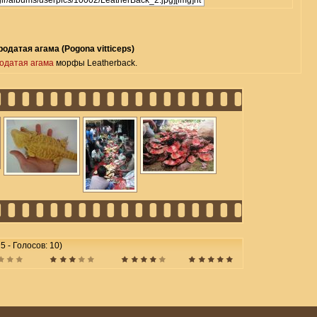
одатая агама (Pogona vitticeps)
одатая агама
морфы Leatherback.
 5 - Голосов: 10)