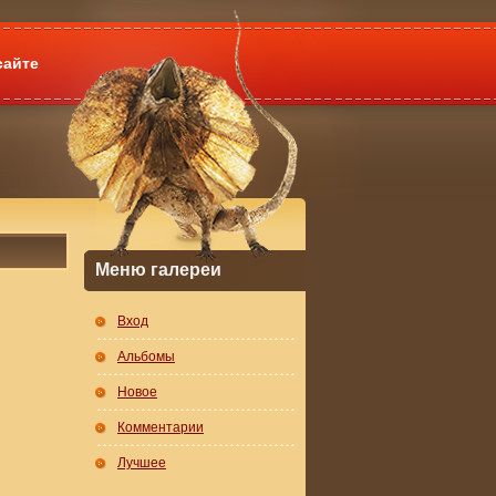
сайте
Меню галереи
Вход
Альбомы
Новое
Комментарии
Лучшее