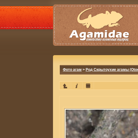
Фото агам
>
Род Скрытоухие агамы (Otoc