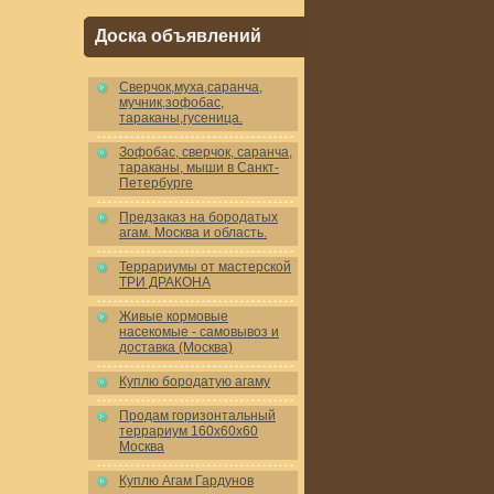
Доска объявлений
Cверчок,муха,саранча,
мучник,зофобас,
тараканы,гусеница.
Зофобас, сверчок, саранча,
тараканы, мыши в Санкт-
Петербурге
Предзаказ на бородатых
агам. Москва и область.
Террариумы от мастерской
ТРИ ДРАКОНА
Живые кормовые
насекомые - самовывоз и
доставка (Москва)
Куплю бородатую агаму
Продам горизонтальный
террариум 160x60x60
Москва
Куплю Агам Гардунов