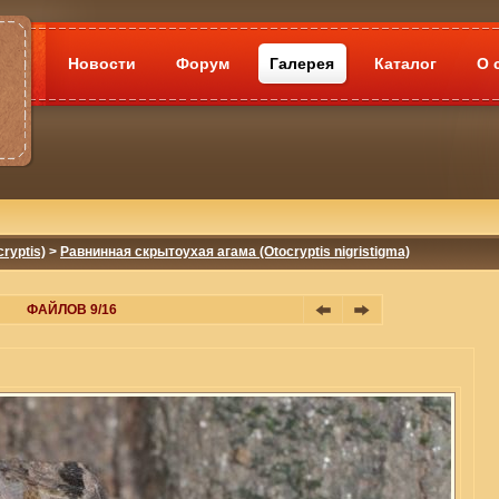
Новости
Форум
Галерея
Каталог
О 
ryptis)
>
Равнинная скрытоухая агама (Otocryptis nigristigma)
ФАЙЛОВ 9/16