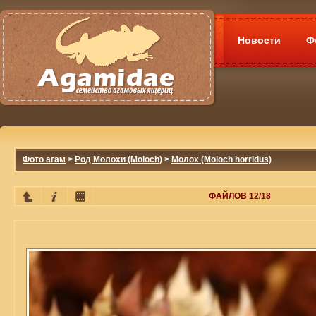
Новости
Ф
Фото агам
>
Род Молохи (Moloch)
>
Молох (Moloch horridus)
ФАЙЛОВ 12/18