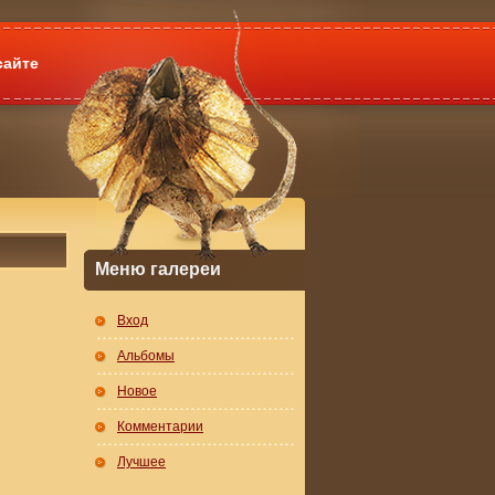
сайте
Меню галереи
Вход
Альбомы
Новое
Комментарии
Лучшее