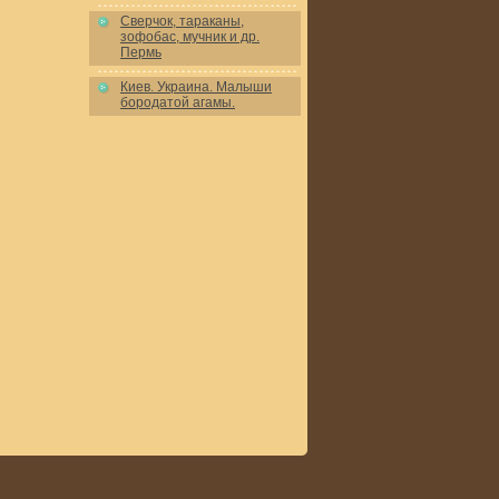
Сверчок, тараканы,
зофобас, мучник и др.
Пермь
Киев. Украина. Малыши
бородатой агамы.