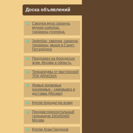
Доска объявлений
Cверчок,муха,саранча,
мучник,зофобас,
тараканы,гусеница.
Зофобас, сверчок, саранча,
тараканы, мыши в Санкт-
Петербурге
Предзаказ на бородатых
агам. Москва и область.
Террариумы от мастерской
ТРИ ДРАКОНА
Живые кормовые
насекомые - самовывоз и
доставка (Москва)
Куплю бородатую агаму
Продам горизонтальный
террариум 160x60x60
Москва
Куплю Агам Гардунов