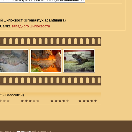
 шипохвост (Uromastyx acanthinura)
Самка
западного шипохвоста
5 - Голосов: 9)
 ссылка на
agama.su
обязательна.