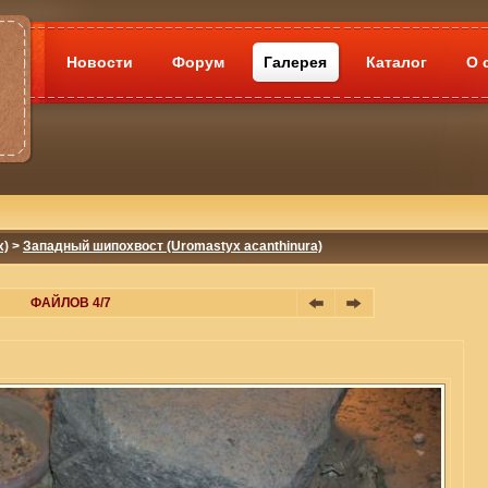
Новости
Форум
Галерея
Каталог
О 
x)
>
Западный шипохвост (Uromastyx acanthinura)
ФАЙЛОВ 4/7