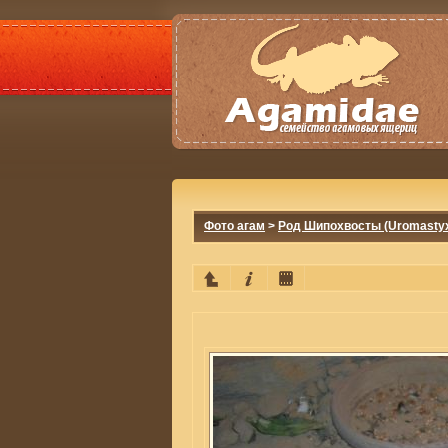
Фото агам
>
Род Шипохвосты (Uromasty