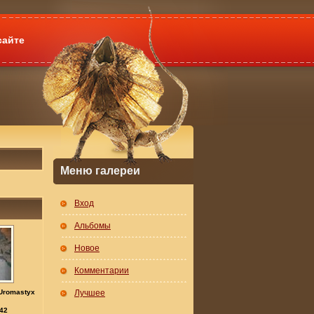
сайте
Меню галереи
Вход
Альбомы
Новое
Комментарии
Uromastyx
Лучшее
42