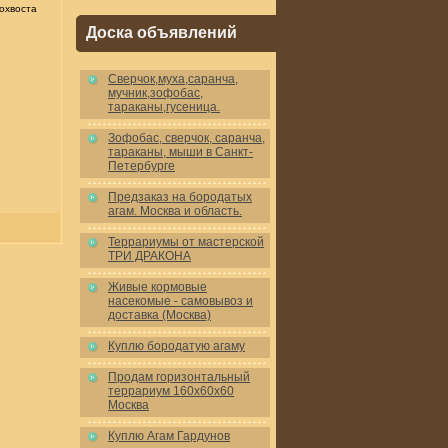
охвоста
Доска объявлений
Cверчок,муха,саранча,
мучник,зофобас,
тараканы,гусеница.
Зофобас, сверчок, саранча,
тараканы, мыши в Санкт-
Петербурге
Предзаказ на бородатых
агам. Москва и область.
Террариумы от мастерской
ТРИ ДРАКОНА
Живые кормовые
насекомые - самовывоз и
доставка (Москва)
Куплю бородатую агаму
Продам горизонтальный
террариум 160x60x60
Москва
Куплю Агам Гардунов