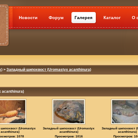
Новости
Форум
Галерея
Каталог
О 
x)
>
Западный шипохвост (Uromastyx acanthinura)
 acanthinura)
 шипохвост (Uromastyx
Западный шипохвост (Uromastyx
Западный шипохвост (
acanthinura)
acanthinura)
acanthinura)
осмотров: 1078
Просмотров: 1016
Просмотров: 10