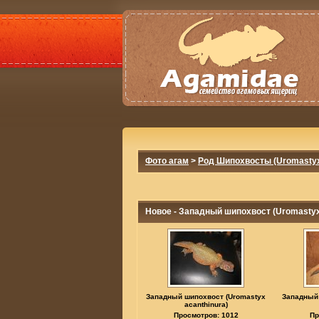
Фото агам
>
Род Шипохвосты (Uromasty
Новое - Западный шипохвост (Uromastyx
Западный шипохвост (Uromastyx
Западный
acanthinura)
Просмотров: 1012
Пр