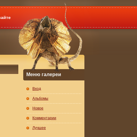
сайте
Меню галереи
Вход
Альбомы
Новое
Комментарии
Лучшее