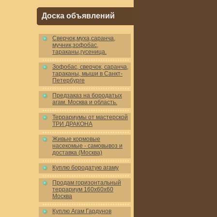
Доска объявлений
Cверчок,муха,саранча,
мучник,зофобас,
тараканы,гусеница.
Зофобас, сверчок, саранча,
тараканы, мыши в Санкт-
Петербурге
Предзаказ на бородатых
агам. Москва и область.
Террариумы от мастерской
ТРИ ДРАКОНА
Живые кормовые
насекомые - самовывоз и
доставка (Москва)
Куплю бородатую агаму
Продам горизонтальный
террариум 160x60x60
Москва
Куплю Агам Гардунов