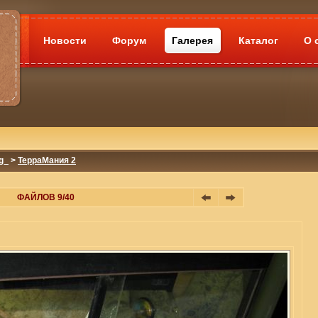
Новости
Форум
Галерея
Каталог
О 
g_
>
ТерраМания 2
ФАЙЛОВ 9/40