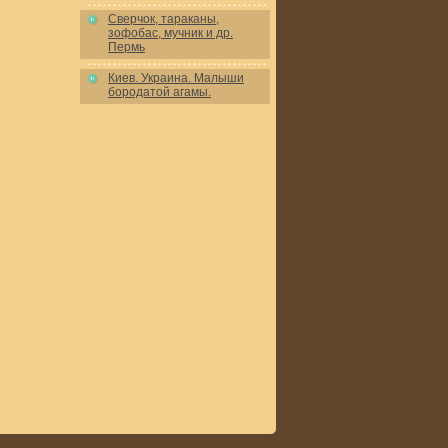
Сверчок, тараканы,
зофобас, мучник и др.
Пермь
Киев. Украина. Малыши
бородатой агамы.