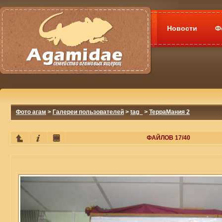
Новости
Ф
Фото агам
>
Галереи пользователей
>
tag_
>
ТерраМания 2
ФАЙЛОВ 17/40