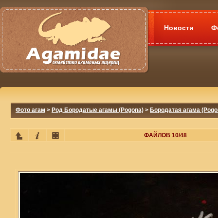
Новости
Ф
Фото агам
>
Род Бородатые агамы (Pogona)
>
Бородатая агама (Pogon
ФАЙЛОВ 10/48