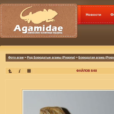
Новости
Ф
Фото агам
>
Род Бородатые агамы (Pogona)
>
Бородатая агама (Pogon
ФАЙЛОВ 8/48