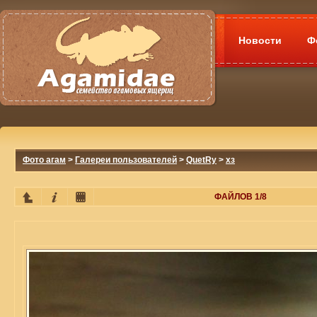
Новости
Ф
Фото агам
>
Галереи пользователей
>
QuetRy
>
хз
ФАЙЛОВ 1/8