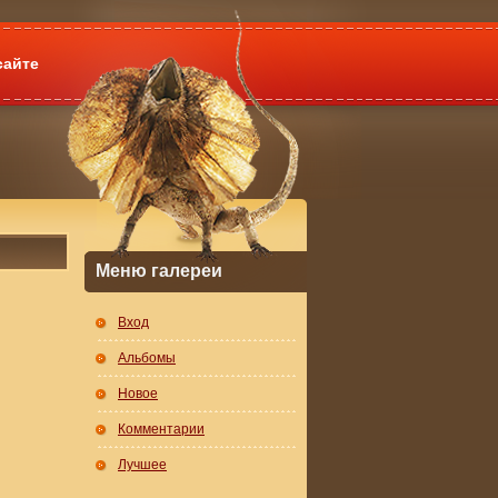
сайте
Меню галереи
Вход
Альбомы
Новое
Комментарии
Лучшее