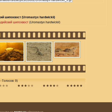
ий шипохвост (Uromastyx hardwickii)
ндийский шипохвост
(
Uromastyx hardwickii
)
 - Голосов: 9)
 ссылка на
agama.su
обязательна.