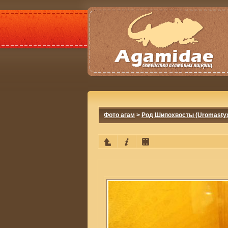
Фото агам
>
Род Шипохвосты (Uromasty