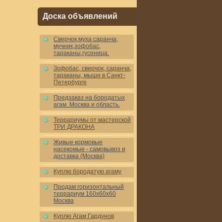
Доска объявлений
Cверчок,муха,саранча,
мучник,зофобас,
тараканы,гусеница.
Зофобас, сверчок, саранча,
тараканы, мыши в Санкт-
Петербурге
Предзаказ на бородатых
агам. Москва и область.
Террариумы от мастерской
ТРИ ДРАКОНА
Живые кормовые
насекомые - самовывоз и
доставка (Москва)
Куплю бородатую агаму
Продам горизонтальный
террариум 160x60x60
Москва
Куплю Агам Гардунов