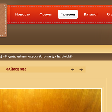
Новости
Форум
Галерея
Каталог
О 
x)
>
Индийский шипохвост (Uromastyx hardwickii)
ФАЙЛОВ 5/10