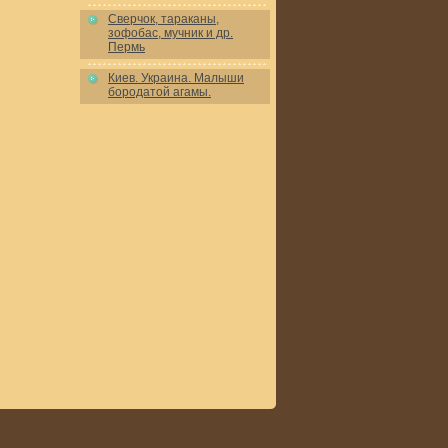
Сверчок, тараканы,
зофобас, мучник и др.
Пермь
Киев. Украина. Малыши
бородатой агамы.