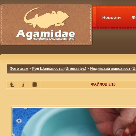
Новости
Ф
Фото агам
>
Род Шипохвосты (Uromastyx)
>
Индийский шипохвост (Ur
ФАЙЛОВ 3/10