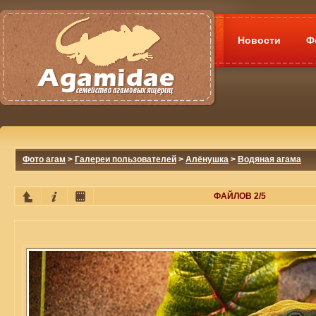
Новости
Ф
Фото агам
>
Галереи пользователей
>
Алёнушка
>
Водяная агама
ФАЙЛОВ 2/5