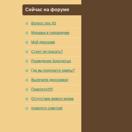
Сейчас на форуме
Вопрос про Д3
Муравьи в террариуме
Мой динозавр
Стоит ли спасать?
Разведение бородатых
Где вы покупаете лампы?
Вылечили динозавра)
Помогите!!!!!!
Отсутствие живого корма
помогите советом!