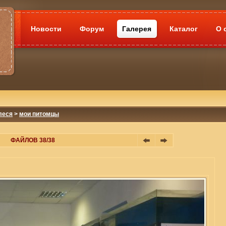
Новости
Форум
Галерея
Каталог
О 
леся
>
мои питомцы
ФАЙЛОВ 38/38