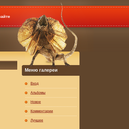
сайте
Меню галереи
Вход
Альбомы
Новое
Комментарии
Лучшее