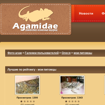
Новости
Ф
Фото агам
>
Галереи пользователей
>
Олеся
>
мои питомцы
Лучшие по рейтингу - мои питомцы
Просмотров: 1300
Просмотров: 1343
(11 голосов)
(11 голосов)