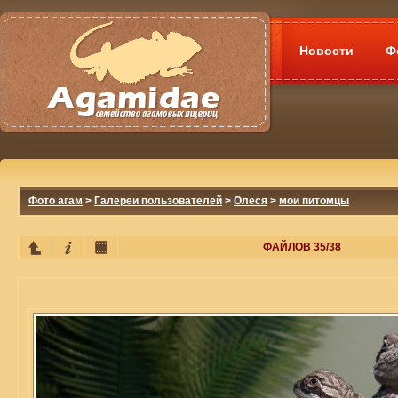
Новости
Ф
Фото агам
>
Галереи пользователей
>
Олеся
>
мои питомцы
ФАЙЛОВ 35/38