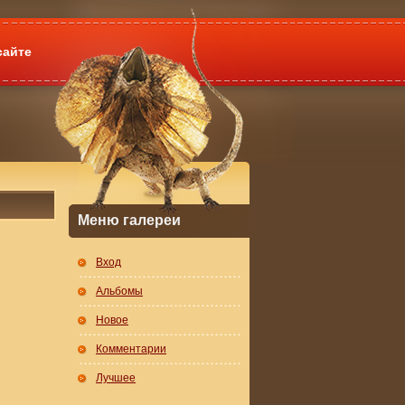
сайте
Меню галереи
Вход
Альбомы
Новое
Комментарии
Лучшее