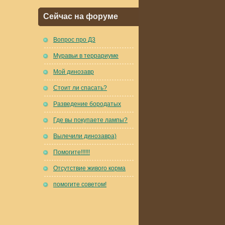
Сейчас на форуме
Вопрос про Д3
Муравьи в террариуме
Мой динозавр
Стоит ли спасать?
Разведение бородатых
Где вы покупаете лампы?
Вылечили динозавра)
Помогите!!!!!!
Отсутствие живого корма
помогите советом!