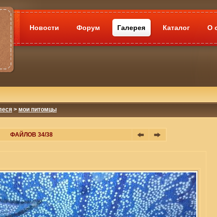
Новости
Форум
Галерея
Каталог
О 
леся
>
мои питомцы
ФАЙЛОВ 34/38