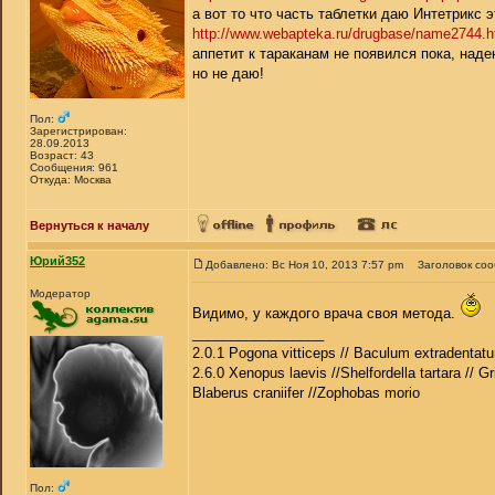
а вот то что часть таблетки даю Интетрикс э
http://www.webapteka.ru/drugbase/name2744.h
аппетит к тараканам не появился пока, наде
но не даю!
Пол:
Зарегистрирован:
28.09.2013
Возраст: 43
Сообщения: 961
Откуда: Москва
Вернуться к началу
Юрий352
Добавлено: Вс Ноя 10, 2013 7:57 pm
Заголовок со
Модератор
Видимо, у каждого врача своя метода.
_________________
2.0.1 Pogona vitticeps // Baculum extradentatu
2.6.0 Xenopus laevis //Shelfordella tartara // Gr
Blaberus craniifer //Zophobas morio
Пол: