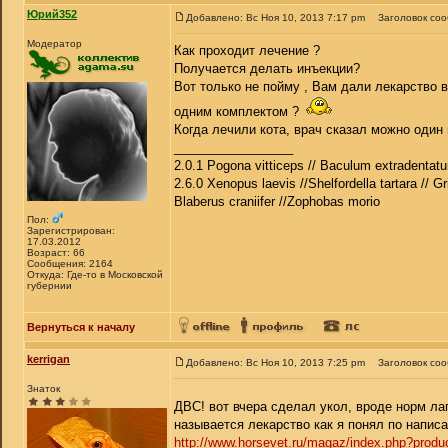
Юрий352
Добавлено: Вс Ноя 10, 2013 7:17 pm
Заголовок со
Модератор
Как проходит лечение ?
Получается делать инъекции?
Вот только не пойму , Вам дали лекарство в
одним комплектом ?
Когда лечили кота, врач сказал можно один 
_________________
2.0.1 Pogona vitticeps // Baculum extradentatu
2.6.0 Xenopus laevis //Shelfordella tartara // Gr
Blaberus craniifer //Zophobas morio
Пол:
Зарегистрирован:
17.03.2012
Возраст: 66
Сообщения: 2164
Откуда: Где-то в Московской
губернии
Вернуться к началу
kerrigan
Добавлено: Вс Ноя 10, 2013 7:25 pm
Заголовок со
Знаток
ДВС! вот вчера сделал укол, вроде норм ла
называется лекарство как я понял по напис
http://www.horsevet.ru/magaz/index.php?prod