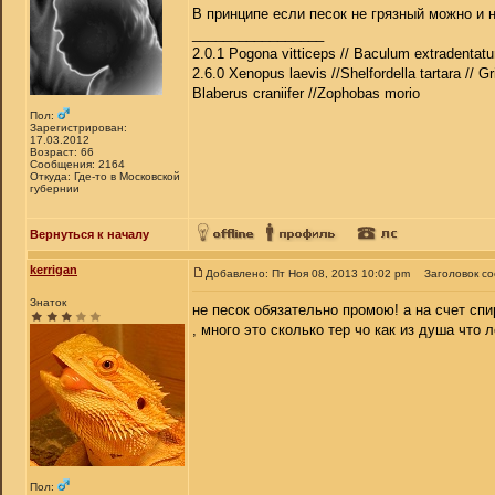
В принципе если песок не грязный можно и 
_________________
2.0.1 Pogona vitticeps // Baculum extradentatu
2.6.0 Xenopus laevis //Shelfordella tartara // Gr
Blaberus craniifer //Zophobas morio
Пол:
Зарегистрирован:
17.03.2012
Возраст: 66
Сообщения: 2164
Откуда: Где-то в Московской
губернии
Вернуться к началу
kerrigan
Добавлено: Пт Ноя 08, 2013 10:02 pm
Заголовок с
Знаток
не песок обязательно промою! а на счет сп
, много это сколько тер чо как из душа что
Пол: