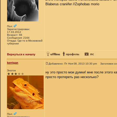
Blaberus craniifer //Zophobas morio
Пол:
Зарегистрирован:
17.03.2012
Возраст: 66
Сообщения: 2164
Откуда: Где-то в Московской
губернии
Вернуться к началу
kerrigan
Добавлено: Пт Ноя 08, 2013 10:30 pm
Заголовок с
Знаток
ну это просто мои думки! мне после этого к
просто протереть раз несколько?
Пол:
Зарегистрирован: