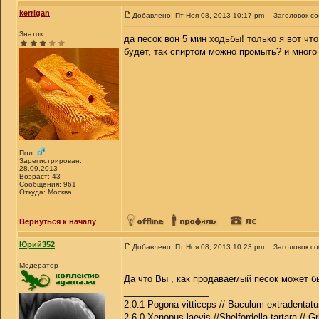
kerrigan
Добавлено: Пт Ноя 08, 2013 10:17 pm
Заголовок с
Знаток
да песок вон 5 мин ходьбы! только я вот чт
будет, так спиртом можно промыть? и много 
Пол:
Зарегистрирован:
28.09.2013
Возраст: 43
Сообщения: 961
Откуда: Москва
Вернуться к началу
Юрий352
Добавлено: Пт Ноя 08, 2013 10:23 pm
Заголовок с
Модератор
Да что Вы , как продаваемый песок может б
_________________
2.0.1 Pogona vitticeps // Baculum extradentatu
2.6.0 Xenopus laevis //Shelfordella tartara // Gr