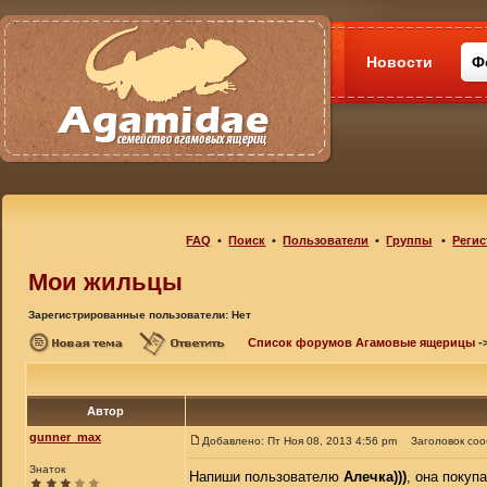
Новости
Ф
FAQ
•
Поиск
•
Пользователи
•
Группы
•
Регис
Мои жильцы
Зарегистрированные пользователи: Нет
Список форумов Агамовые ящерицы
-
Автор
gunner_max
Добавлено: Пт Ноя 08, 2013 4:56 pm
Заголовок со
Знаток
Напиши пользователю
Алечка)))
, она покуп