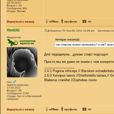
28.09.2013
Возраст: 43
Сообщения: 961
Откуда: Москва
Вернуться к началу
Юрий352
Добавлено: Пт Ноя 08, 2013 10:48 pm
Заголовок с
Модератор
kerrigan писал(а):
так спиртом можно промывать? и как? прост
Для террариума , думаю спирт подходит.
Просто мы же даже не знаем с чем конкрет
_________________
2.0.1 Pogona vitticeps // Baculum extradentatu
2.6.0 Xenopus laevis //Shelfordella tartara // Gr
Blaberus craniifer //Zophobas morio
Пол:
Зарегистрирован:
17.03.2012
Возраст: 66
Сообщения: 2164
Откуда: Где-то в Московской
губернии
Вернуться к началу