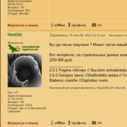
Зарегистрирован:
28.09.2013
Возраст: 43
Сообщения: 961
Откуда: Москва
Вернуться к началу
Юрий352
Добавлено: Пт Ноя 08, 2013 10:12 pm
Заголовок с
Модератор
Вы где песок покупали ? Может легче новый 
Вот интересно, на строительных рынках можн
(250-300 руб).
_________________
2.0.1 Pogona vitticeps // Baculum extradentatu
2.6.0 Xenopus laevis //Shelfordella tartara // Gr
Blaberus craniifer //Zophobas morio
Последний раз редактировалось: Юрий352 (Пт Ноя 08, 2
Пол:
Зарегистрирован:
17.03.2012
Возраст: 66
Сообщения: 2164
Откуда: Где-то в Московской
губернии
Вернуться к началу