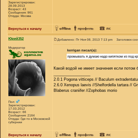
Зарегистрирован:
28.09.2013
Возраст: 43
Сообщения: 961
Откуда: Москва
Вернуться к началу
Юрий352
Добавлено: Пт Ноя 08, 2013 7:13 pm
Заголовок со
Модератор
kerrigan писал(а):
промывать я думаю надо кипятком из под к
Какой водой не имеет значения если потом б
_________________
2.0.1 Pogona vitticeps // Baculum extradentatu
2.6.0 Xenopus laevis //Shelfordella tartara // Gr
Blaberus craniifer //Zophobas morio
Пол:
Зарегистрирован:
17.03.2012
Возраст: 66
Сообщения: 2164
Откуда: Где-то в Московской
губернии
Вернуться к началу