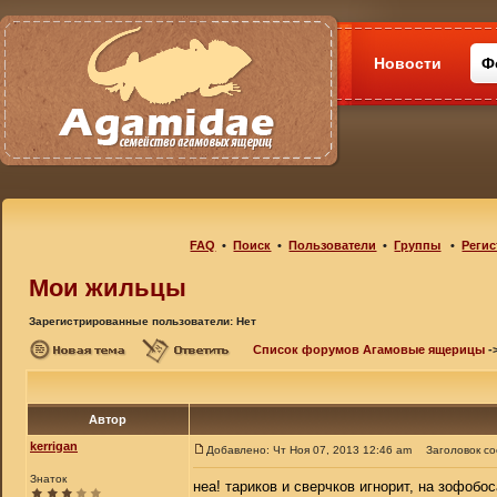
Новости
Ф
FAQ
•
Поиск
•
Пользователи
•
Группы
•
Регис
Мои жильцы
Зарегистрированные пользователи: Нет
Список форумов Агамовые ящерицы
-
Автор
kerrigan
Добавлено: Чт Ноя 07, 2013 12:46 am
Заголовок с
Знаток
неа! тариков и сверчков игнорит, на зофобоса