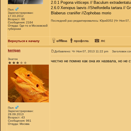
2.0.1 Pogona vitticeps // Baculum extradentatu
2.6.0 Xenopus laevis //Shelfordella tartara // Gr
Пол:
Blaberus craniifer //Zophobas morio
Зарегистрирован:
17.03.2012
Возраст: 66
Последний раз редактировалось: Юрий352 (Чт Ноя 07, 2
Сообщения: 2164
Откуда: Где-то в Московской
губернии
Вернуться к началу
kerrigan
Добавлено: Чт Ноя 07, 2013 11:22 pm
Заголовок с
Знаток
честно не помню как она их назвала, но не 
Пол:
Зарегистрирован:
28.09.2013
Возраст: 43
Сообщения: 961
Откуда: Москва