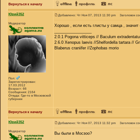
Вернуться к началу
Юрий352
Добавлено: Чт Ноя 07, 2013 11:30 pm
Заголовок с
Модератор
Хорошо , если есть глисты у самца , значит 
_________________
2.0.1 Pogona vitticeps // Baculum extradentatu
2.6.0 Xenopus laevis //Shelfordella tartara // Gr
Blaberus craniifer //Zophobas morio
Пол:
Зарегистрирован:
17.03.2012
Возраст: 66
Сообщения: 2164
Откуда: Где-то в Московской
губернии
Вернуться к началу
Юрий352
Добавлено: Чт Ноя 07, 2013 11:32 pm
Заголовок с
Модератор
Вы были в Мосзоо?
_________________