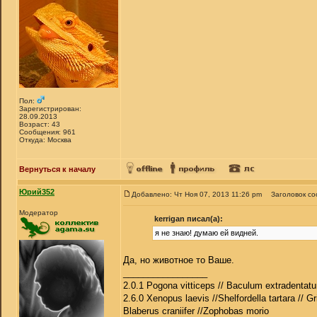
Пол:
Зарегистрирован:
28.09.2013
Возраст: 43
Сообщения: 961
Откуда: Москва
Вернуться к началу
Юрий352
Добавлено: Чт Ноя 07, 2013 11:26 pm
Заголовок с
Модератор
kerrigan писал(а):
я не знаю! думаю ей видней.
Да, но животное то Ваше.
_________________
2.0.1 Pogona vitticeps // Baculum extradentatu
2.6.0 Xenopus laevis //Shelfordella tartara // Gr
Blaberus craniifer //Zophobas morio