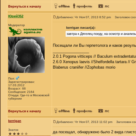
Вернуться к началу
Юрий352
Добавлено: Чт Ноя 07, 2013 8:52 pm
Заголовок со
Модератор
kerrigan писал(а):
завтра к Дягелец поеду, на осмотр и анализ
Посещали ли Вы герпетолога и каков резуль
_________________
2.0.1 Pogona vitticeps // Baculum extradentatu
2.6.0 Xenopus laevis //Shelfordella tartara // Gr
Blaberus craniifer //Zophobas morio
Пол:
Зарегистрирован:
17.03.2012
Возраст: 66
Сообщения: 2164
Откуда: Где-то в Московской
губернии
Вернуться к началу
kerrigan
Добавлено: Чт Ноя 07, 2013 11:02 pm
Заголовок с
Знаток
да посещал, обнаружено было 2 вида глисто