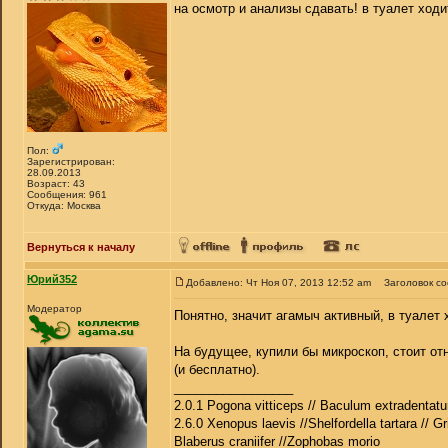
на осмотр и анализы сдавать! в туалет ходи
Пол:
Зарегистрирован:
28.09.2013
Возраст: 43
Сообщения: 961
Откуда: Москва
Вернуться к началу
Юрий352
Добавлено: Чт Ноя 07, 2013 12:52 am
Заголовок с
Модератор
Понятно, значит агамыч активный, в туалет 
На будущее, купили бы микроскоп, стоит от
(и бесплатно).
_________________
2.0.1 Pogona vitticeps // Baculum extradentatu
2.6.0 Xenopus laevis //Shelfordella tartara // Gr
Blaberus craniifer //Zophobas morio