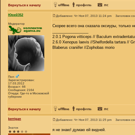
Вернуться к началу
Юрий352
Добавлено: Чт Ноя 07, 2013 11:24 pm
Заголовок с
Модератор
Скорее всего она сказала оксиуры, только 
_________________
2.0.1 Pogona vitticeps // Baculum extradentatu
2.6.0 Xenopus laevis //Shelfordella tartara // Gr
Blaberus craniifer //Zophobas morio
Пол:
Зарегистрирован:
17.03.2012
Возраст: 66
Сообщения: 2164
Откуда: Где-то в Московской
губернии
Вернуться к началу
kerrigan
Добавлено: Чт Ноя 07, 2013 11:25 pm
Заголовок с
Знаток
я не знаю! думаю ей видней.