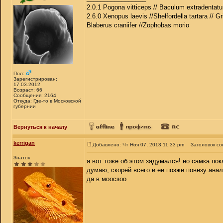
2.0.1 Pogona vitticeps // Baculum extradentatu
2.6.0 Xenopus laevis //Shelfordella tartara // Gr
Blaberus craniifer //Zophobas morio
Пол:
Зарегистрирован:
17.03.2012
Возраст: 66
Сообщения: 2164
Откуда: Где-то в Московской
губернии
Вернуться к началу
kerrigan
Добавлено: Чт Ноя 07, 2013 11:33 pm
Заголовок с
Знаток
я вот тоже об этом задумался! но самка пок
думаю, скорей всего и ее позже повезу анал
да в моосзоо