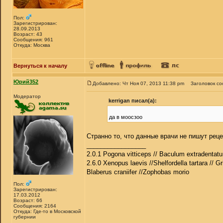
Пол:
Зарегистрирован:
28.09.2013
Возраст: 43
Сообщения: 961
Откуда: Москва
Вернуться к началу
Юрий352
Добавлено: Чт Ноя 07, 2013 11:38 pm
Заголовок с
Модератор
kerrigan писал(а):
да в моосзоо
Странно то, что данные врачи не пишут реце
_________________
2.0.1 Pogona vitticeps // Baculum extradentatu
2.6.0 Xenopus laevis //Shelfordella tartara // Gr
Blaberus craniifer //Zophobas morio
Пол:
Зарегистрирован:
17.03.2012
Возраст: 66
Сообщения: 2164
Откуда: Где-то в Московской
губернии