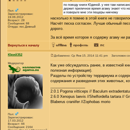
по поводу книги Юдиной. у нее там написано
держит приличное время агаму знают что но
Пол:
и поверьте мне эти пещеры никчему
Зарегистрирован:
19.06.2012
насколько я помню в этой книге не говорило
Возраст: 28
Насчёт песка согласен. Лучше обычный песо
Сообщения: 88
Откуда: пос.Дивный
дорого.
За всё время которое я содержу агаму ни р
Вернуться к началу
Юрий352
Добавлено: Ср Янв 15, 2014 11:41 pm
Заголовок с
Модератор
Как уже обсуждалось ранее, в известной кн
полезная информация).
Разделы по устройству террариума и содерж
содержания и разведения этих животных, ко
_________________
2.0.1 Pogona vitticeps // Baculum extradentatu
2.6.0 Xenopus laevis //Shelfordella tartara // Gr
Blaberus craniifer //Zophobas morio
Пол:
Зарегистрирован:
17.03.2012
Возраст: 66
Сообщения: 2164