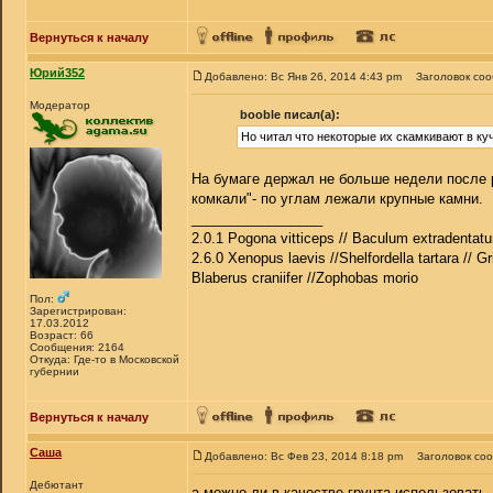
Вернуться к началу
Юрий352
Добавлено: Вс Янв 26, 2014 4:43 pm
Заголовок со
Модератор
booble писал(а):
Но читал что некоторые их скамкивают в куч
На бумаге держал не больше недели после р
комкали"- по углам лежали крупные камни.
_________________
2.0.1 Pogona vitticeps // Baculum extradentatu
2.6.0 Xenopus laevis //Shelfordella tartara // Gr
Blaberus craniifer //Zophobas morio
Пол:
Зарегистрирован:
17.03.2012
Возраст: 66
Сообщения: 2164
Откуда: Где-то в Московской
губернии
Вернуться к началу
Саша
Добавлено: Вс Фев 23, 2014 8:18 pm
Заголовок со
Дебютант
а можно ли в качестве грунта использовать 