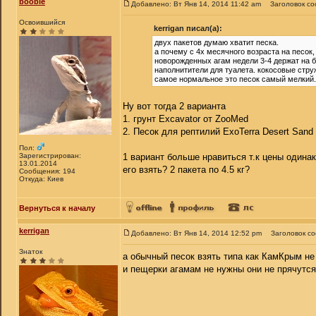
booble
Добавлено: Вт Янв 14, 2014 11:42 am
Заголовок с
Освоившийся
kerrigan писал(а):
двух пакетов думаю хватит песка.
а почему с 4х месячного возраста на песок,
новорожденных агам недели 3-4 держат на б
наполнитители для туалета. кокосовые струж
самое нормальное это песок самый мелкий.
Ну вот тогда 2 варианта
1. грунт Excavator от ZooMed
2. Песок для рептилий ExoTerra Desert Sand
Пол:
Зарегистрирован:
1 вариант больше нравиться т.к цены одина
13.01.2014
его взять? 2 пакета по 4.5 кг?
Сообщения: 194
Откуда: Киев
Вернуться к началу
kerrigan
Добавлено: Вт Янв 14, 2014 12:52 pm
Заголовок с
Знаток
а обычный песок взять типа как КамКрым не
и пещерки агамам не нужны они не прячутся