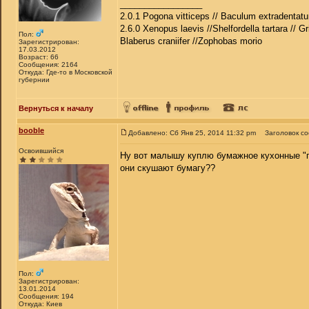
_________________
2.0.1 Pogona vitticeps // Baculum extradentatu
2.6.0 Xenopus laevis //Shelfordella tartara // Gr
Пол:
Blaberus craniifer //Zophobas morio
Зарегистрирован:
17.03.2012
Возраст: 66
Сообщения: 2164
Откуда: Где-то в Московской
губернии
Вернуться к началу
booble
Добавлено: Сб Янв 25, 2014 11:32 pm
Заголовок с
Освоившийся
Ну вот малышу куплю бумажное кухонные "по
они скушают бумагу??
Пол:
Зарегистрирован:
13.01.2014
Сообщения: 194
Откуда: Киев