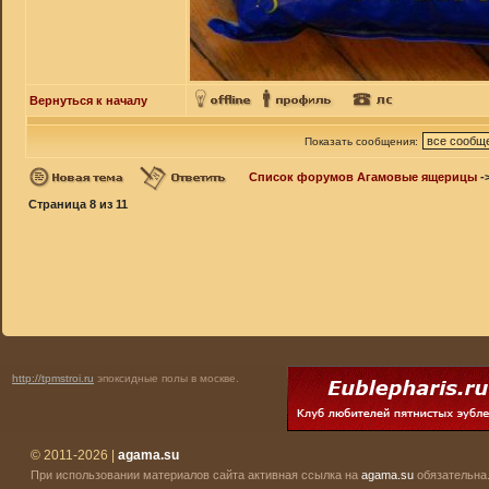
Вернуться к началу
Показать сообщения:
Список форумов Агамовые ящерицы
-
Страница
8
из
11
http://tpmstroi.ru
эпоксидные полы в москве.
© 2011-2026 |
agama.su
При использовании материалов сайта активная ссылка на
agama.su
обязательна