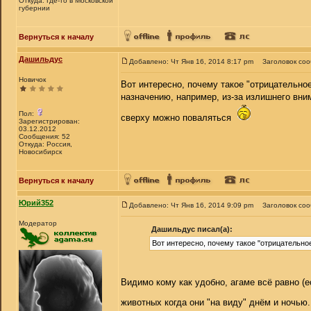
Откуда: Где-то в Московской
губернии
Вернуться к началу
Дашильдус
Добавлено: Чт Янв 16, 2014 8:17 pm
Заголовок со
Новичок
Вот интересно, почему такое "отрицательно
назначению, например, из-за излишнего вним
Пол:
сверху можно поваляться
Зарегистрирован:
03.12.2012
Сообщения: 52
Откуда: Россия,
Новосибирск
Вернуться к началу
Юрий352
Добавлено: Чт Янв 16, 2014 9:09 pm
Заголовок со
Модератор
Дашильдус писал(а):
Вот интересно, почему такое "отрицательн
Видимо кому как удобно, агаме всё равно (е
животных когда они "на виду" днём и ночью