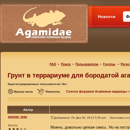
Новости
Ф
FAQ
•
Поиск
•
Пользователи
•
Группы
•
Регис
Грунт в террариуме для бородатой аг
Зарегистрированные пользователи: Нет
Список форумов Агамовые ящерицы
-
Автор
gunner_max
Добавлено: Пн Дек 09, 2013 5:56 pm
Заголовок со
Знаток
Можно, довольно цепкая смесь. Но на постро