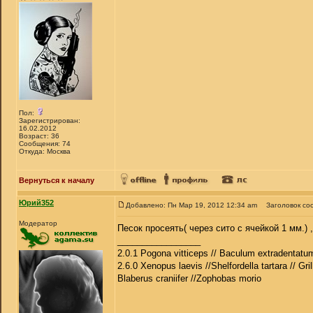
Пол:
Зарегистрирован:
16.02.2012
Возраст: 36
Сообщения: 74
Откуда: Москва
Вернуться к началу
Юрий352
Добавлено: Пн Мар 19, 2012 12:34 am
Заголовок со
Модератор
Песок просеять( через сито с ячейкой 1 мм.) 
_________________
2.0.1 Pogona vitticeps // Baculum extradentatum
2.6.0 Xenopus laevis //Shelfordella tartara // Gri
Blaberus craniifer //Zophobas morio