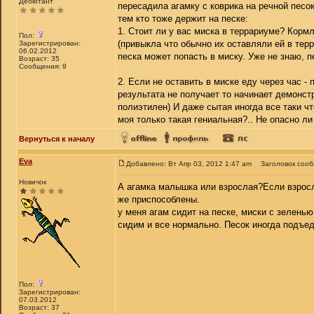
Дебютант
пересадила агамку с коврика на речной песо
тем кто тоже держит на песке:
1. Стоит ли у вас миска в террариуме? Корм
Пол:
(привыкла что обычно их оставляли ей в терр
Зарегистрирован:
06.02.2012
песка может попасть в миску. Уже не знаю, пе
Возраст: 35
Сообщения: 9
2. Если не оставить в миске еду через час -
результата не получает то начинает демонст
полиэтилен) И даже сытая иногда все таки ч
моя только такая гениальная?.. Не опасно ли
Вернуться к началу
Eva
Добавлено: Вт Апр 03, 2012 1:47 am
Заголовок соо
Новичок
А агамка малышка или взрослая?Если взросл
же приспособлены.
у меня агам сидит на песке, миски с зеленью
сидим и все нормально. Песок иногда подъед
Пол:
Зарегистрирован:
07.03.2012
Возраст: 37