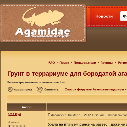
Новости
Ф
FAQ
•
Поиск
•
Пользователи
•
Группы
•
Регис
Грунт в террариуме для бородатой аг
Зарегистрированные пользователи: Нет
Список форумов Агамовые ящерицы
-
Автор
prcs leya
Добавлено: Пн Мар 19, 2012 12:29 am
Заголовок со
Новичок
брала на птичьем рынке на развес.. даже не з