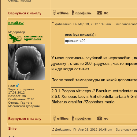
Откуда: Москва
Вернуться к началу
Юрий352
Добавлено: Пн Мар 19, 2012 1:40 am
Заголовок соо
Модератор
prcs leya писал(а):
прожарить??
У меня противень глубокий из нержавейки , 
духовку , ставлю 200 градусов , часто пер
и жду когда остынет .
После такой температуры ни какой дополнит
_________________
Пол:
Зарегистрирован:
2.0.1 Pogona vitticeps // Baculum extradentatum
17.03.2012
Возраст: 66
2.6.0 Xenopus laevis //Shelfordella tartara // Gri
Сообщения: 2164
Blaberus craniifer //Zophobas morio
Откуда: Где-то в
Московской губернии
Вернуться к началу
Shiry
Добавлено: Пн Апр 02, 2012 10:48 pm
Заголовок со