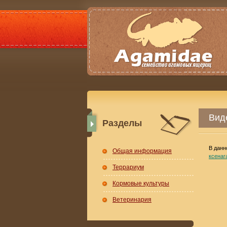
Вид
Разделы
В данн
Общая информация
ксенаг
Террариум
Кормовые культуры
Ветеринария