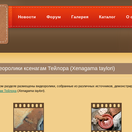
Новости
Форум
Галерея
Каталог
О 
еоролики ксенагам Тейлора (Xenagama taylori)
ом разделе размещены видеоролики, собранные из различных источников, демонстр
ам Тейлора
(
Xenagama taylori
).