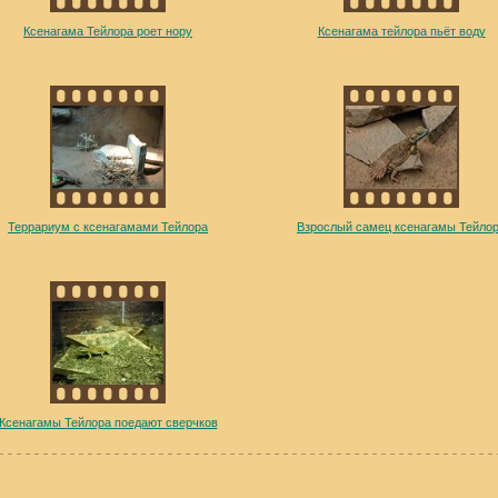
Ксенагама Тейлора роет нору
Ксенагама тейлора пьёт воду
Террариум с ксенагамами Тейлора
Взрослый самец ксенагамы Тейло
Ксенагамы Тейлора поедают сверчков