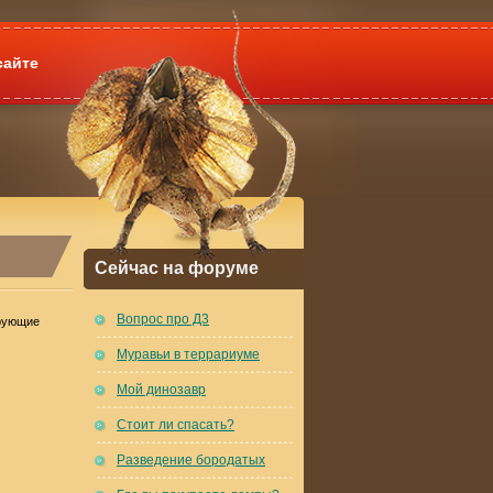
сайте
Сейчас на форуме
Вопрос про Д3
ирующие
Муравьи в террариуме
Мой динозавр
Стоит ли спасать?
Разведение бородатых