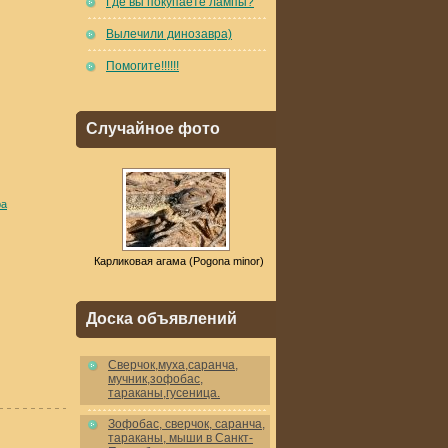
Где вы покупаете лампы?
Вылечили динозавра)
Помогите!!!!!!
Случайное фото
ра
Карликовая агама (Pogona minor)
Доска объявлений
Cверчок,муха,саранча,
мучник,зофобас,
тараканы,гусеница.
Зофобас, сверчок, саранча,
тараканы, мыши в Санкт-