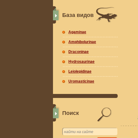
База видов
Agaminae
Amphibolurinae
Draconinae
Hydrosaurinae
Leiolepidinae
Uromasticinae
Поиск