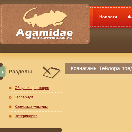
Новости
Ф
Ксенагамы Тейлора пое
Разделы
Общая информация
Террариум
Кормовые культуры
Ветеринария