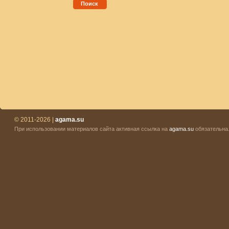
Поиск
© 2011-2026 |
agama.su
При использовании материалов сайта активная ссылка на
agama.su
обязательна