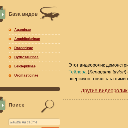
База видов
Agaminae
Amphibolurinae
Draconinae
Hydrosaurinae
Этот видеоролик демонстри
Leiolepidinae
Тейлора
(
Xenagama taylori
)
Uromasticinae
энергично гоняясь за ними 
Другие видеоролик
Поиск