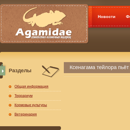
Новости
Ф
Ксенагама тейлора пьёт
Разделы
Общая информация
Террариум
Кормовые культуры
Ветеринария