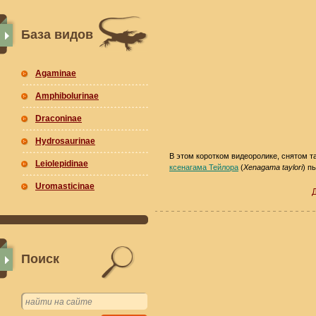
База видов
Agaminae
Amphibolurinae
Draconinae
Hydrosaurinae
В этом коротком видеоролике, снятом т
Leiolepidinae
ксенагама Тейлора
(
Xenagama taylori
) п
Uromasticinae
Поиск