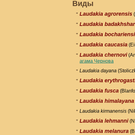
Виды
Laudakia agrorensis
(
Laudakia badakhsha
Laudakia bochariens
Laudakia caucasia
(Ei
Laudakia chernovi
(An
агама Чернова
Laudakia dayana
(Stolicz
Laudakia erythrogast
Laudakia fusca
(Blanfo
Laudakia himalayana
Laudakia kirmanensis
(Ni
Laudakia lehmanni
(N
Laudakia melanura
(B