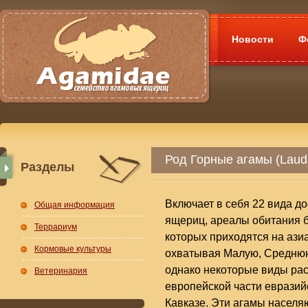
Новости
Ф
Род Горные агамы (Laud
Разделы
Включает в себя 22 вида д
Общая информация
ящериц, ареалы обитания 
Террариум
которых приходятся на ази
Кормовые культуры
охватывая Малую, Средню
однако некоторые виды ра
Ветеринария
европейской части евразийс
Кавказе. Эти агамы насел