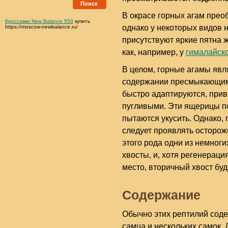
Поиск
В окрасе горных агам прео
Кроссовки New Balance 550
купить
однако у некоторых видов 
https://moscow-newbalance.ru/
присутствуют яркие пятна ж
как, например, у
гималайск
В целом, горные агамы явл
содержании пресмыкающим
быстро адаптируются, прив
пугливыми. Эти ящерицы по
пытаются укусить. Однако,
следует проявлять осторож
этого рода одни из немног
хвосты, и, хотя регенераци
место, вторичный хвост буд
Содержание
Обычно этих рептилий соде
самца и нескольких самок.