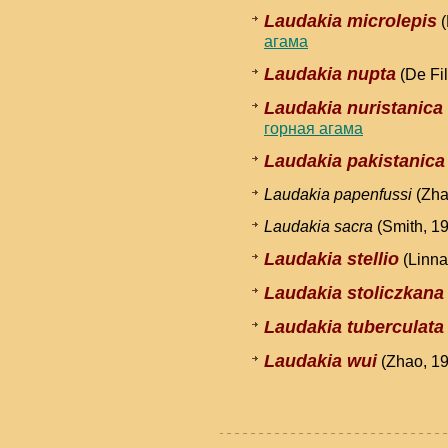
Laudakia microlepis
(
агама
Laudakia nupta
(De Fil
Laudakia nuristanica
горная агама
Laudakia pakistanica
Laudakia papenfussi
(Zha
Laudakia sacra
(Smith, 1
Laudakia stellio
(Linna
Laudakia stoliczkana
Laudakia tuberculata
Laudakia wui
(Zhao, 1