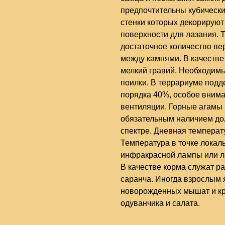
предпочтительны кубически
стенки которых декорирую
поверхности для лазания. 
достаточное количество в
между камнями. В качестве 
мелкий гравий. Необходим
поилки. В террариуме подд
порядка 40%, особое вним
вентиляции. Горные агамы
обязательным наличием до
спектре. Дневная температу
Температура в точке локал
инфракрасной лампы или ла
В качестве корма служат р
саранча. Иногда взрослым
новорожденных мышат и кры
одуванчика и салата.