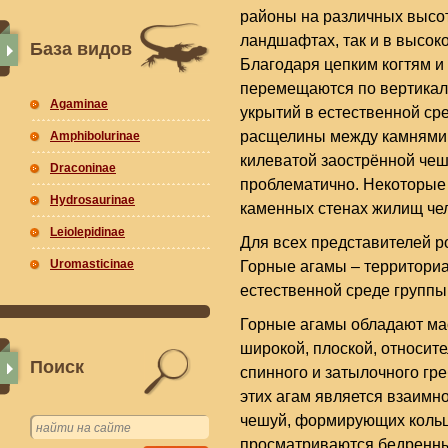
районы на различных высот
ландшафтах, так и в высок
База видов
Благодаря цепким когтям 
перемещаются по вертикал
Agaminae
укрытий в естественной ср
расщелины между камнями, 
Amphibolurinae
килеватой заострённой че
Draconinae
проблематично. Некоторые 
Hydrosaurinae
каменных стенах жилищ че
Leiolepidinae
Для всех представителей р
Uromasticinae
Горные агамы – территори
естественной среде группы 
Горные агамы обладают ма
широкой, плоской, относит
Поиск
спинного и затылочного гр
этих агам является взаим
чешуй, формирующих кольца
просматриваются бедренны