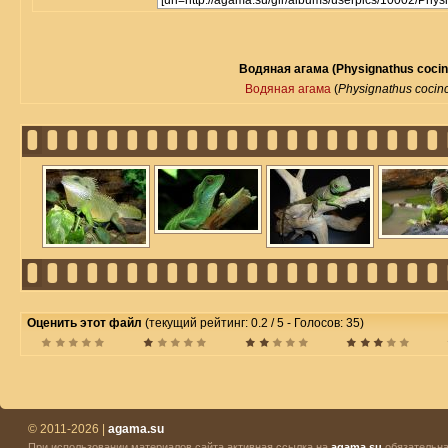
Водяная агама (Physignathus cocin
Водяная агама
(
Physignathus cocin
Оценить этот файл
(текущий рейтинг: 0.2 / 5 - Голосов: 35)
© 2011-2026 |
agama.su
При использовании материалов сайта активная ссылка на
agama.su
обязательна