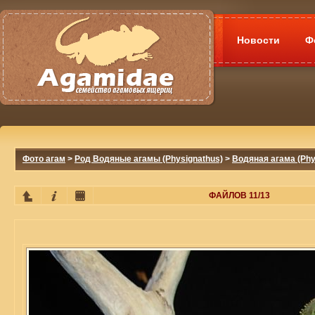
Новости
Ф
Фото агам
>
Род Водяные агамы (Physignathus)
>
Водяная агама (Phy
ФАЙЛОВ 11/13