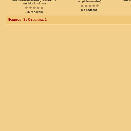
Каймановая агама (Caimanops
Кайм
amphiboluroides)
amphiboluroides)
(16 голосов)
(16 голосов)
Файлов: 3 / Страниц: 1