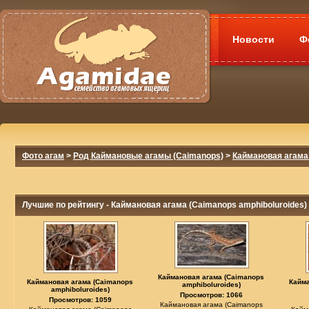
Новости
Ф
Фото агам
>
Род Каймановые агамы (Caimanops)
>
Каймановая агама 
Лучшие по рейтингу - Каймановая агама (Caimanops amphiboluroides)
Каймановая агама (Caimanops
Каймановая агама (Caimanops
Кайм
amphiboluroides)
amphiboluroides)
Просмотров: 1066
Просмотров: 1059
Каймановая агама (Caimanops