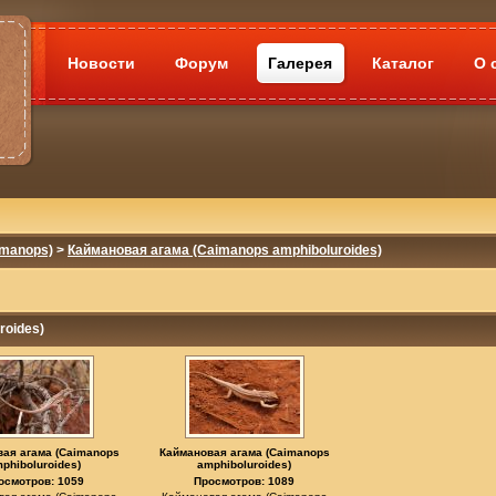
Новости
Форум
Галерея
Каталог
О 
imanops)
>
Каймановая агама (Caimanops amphiboluroides)
roides)
ая агама (Caimanops
Каймановая агама (Caimanops
phiboluroides)
amphiboluroides)
осмотров: 1059
Просмотров: 1089