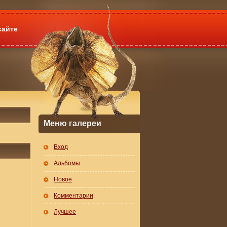
сайте
Меню галереи
Вход
Альбомы
Новое
Комментарии
Лучшее