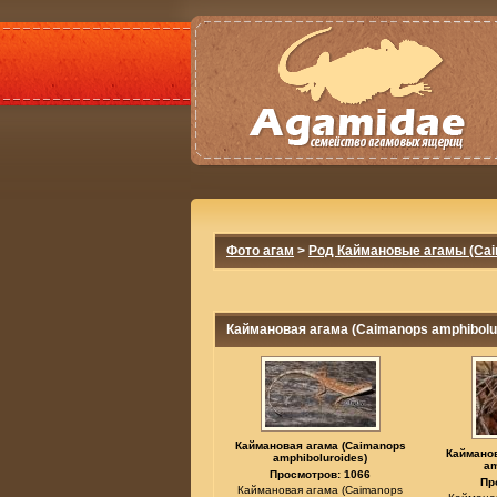
Фото агам
>
Род Каймановые агамы (Ca
Каймановая агама (Caimanops amphibolu
Каймановая агама (Caimanops
Кайманов
amphiboluroides)
am
Просмотров: 1066
Пр
Каймановая агама (Caimanops