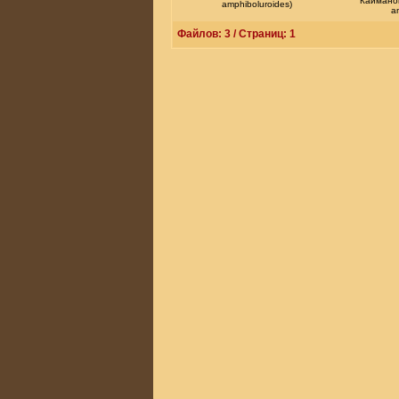
Каймано
amphiboluroides)
a
Файлов: 3 / Страниц: 1