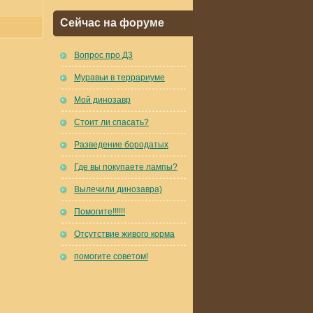
Сейчас на форуме
Вопрос про Д3
Муравьи в террариуме
Мой динозавр
Стоит ли спасать?
Разведение бородатых
Где вы покупаете лампы?
Вылечили динозавра)
Помогите!!!!!!
Отсутствие живого корма
помогите советом!