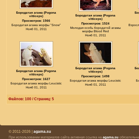
Бородатая агама (Pogona
Бо
Бородатая агама (Pogona
vitticeps)
vitticeps)
Просмотров: 1566
Просмотров: 1524
Бородатая агама морфы "Snow"
Взросл
Молодая особь бородатой агамы
Нояб 01, 2011
морфы Blood Red
Нояб 01, 2011
Бородатая агама (Pogona
Бо
Бородатая агама (Pogona
vitticeps)
vitticeps)
Просмотров: 1498
Просмотров: 1627
Бородатая агама морфы Leucistic
Б
Бородатая агама морфы Leucistic
Нояб 01, 2011
Нояб 01, 2011
Файлов: 100 / Страниц: 5
© 2011-2026 |
agama.su
При использовании материалов сайта активная ссылка на
agama.su
обязательна