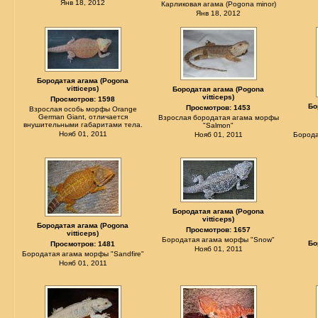
Янв 18, 2012
Карликовая агама (Pogona minor)
Янв 18, 2012
Бородатая агама (Pogona
vitticeps)
Бородатая агама (Pogona
vitticeps)
Просмотров: 1598
Бо
Просмотров: 1453
Взрослая особь морфы Orange
German Giant, отличается
Взрослая бородатая агама морфы
внушительными габаритами тела.
"Salmon"
Нояб 01, 2011
Нояб 01, 2011
Борода
Бородатая агама (Pogona
vitticeps)
Бородатая агама (Pogona
Просмотров: 1657
vitticeps)
Бородатая агама морфы "Snow"
Бо
Просмотров: 1481
Нояб 01, 2011
Бородатая агама морфы "Sandfire"
Нояб 01, 2011