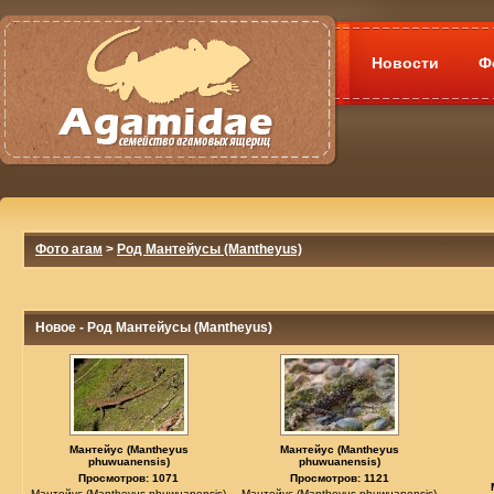
Новости
Ф
Фото агам
>
Род Мантейусы (Mantheyus)
Новое - Род Мантейусы (Mantheyus)
Мантейус (Mantheyus
Мантейус (Mantheyus
phuwuanensis)
phuwuanensis)
Просмотров: 1071
Просмотров: 1121
Мантейус (Mantheyus phuwuanensis)
Мантейус (Mantheyus phuwuanensis)