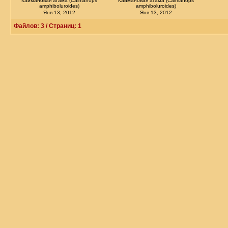
Каймановая агама (Caimanops
Каймановая агама (Caimanops
amphiboluroides)
amphiboluroides)
Янв 13, 2012
Янв 13, 2012
Файлов: 3 / Страниц: 1