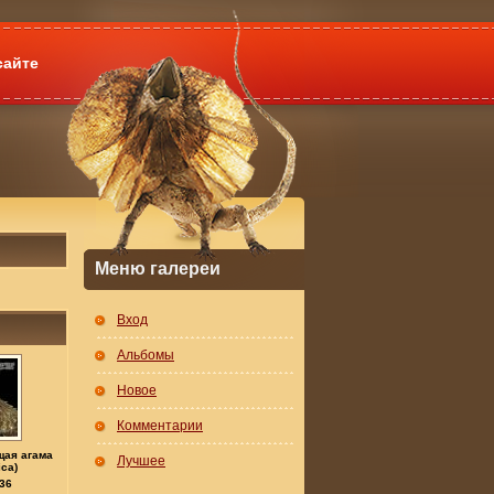
сайте
Меню галереи
Вход
Альбомы
Новое
Комментарии
щая агама
Лучшее
ica)
36