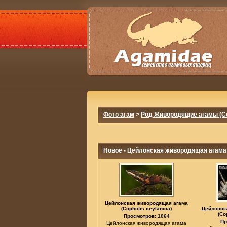
Фото агам
>
Род Живородящие агамы (Co
Новое - Цейлонская живородящая агама (
Цейлонская живородящая агама
(Cophotis ceylanica)
Цейлонск
(Co
Просмотров: 1064
Пр
Цейлонская живородящая агама