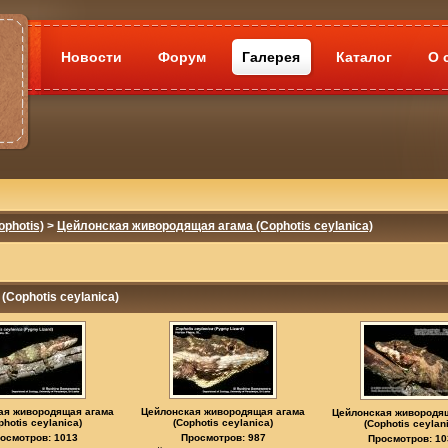
Новости
Форум
Галерея
Каталог
О 
photis)
>
Цейлонская живородящая агама (Cophotis ceylanica)
Cophotis ceylanica)
ая живородящая агама
Цейлонская живородящая агама
Цейлонская живородя
photis ceylanica)
(Cophotis ceylanica)
(Cophotis ceylan
осмотров: 1013
Просмотров: 987
Просмотров: 10