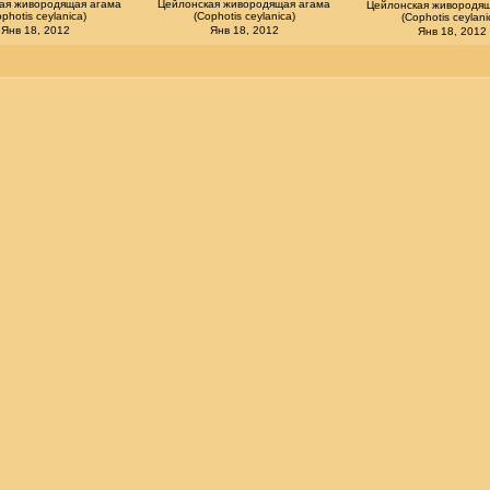
ая живородящая агама
Цейлонская живородящая агама
Цейлонская живородящ
photis ceylanica)
(Cophotis ceylanica)
(Cophotis ceylani
Янв 18, 2012
Янв 18, 2012
Янв 18, 2012