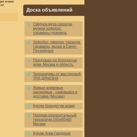
ая агама
ca)
Доска объявлений
Cверчок,муха,саранча,
мучник,зофобас,
тараканы,гусеница.
Зофобас, сверчок, саранча,
тараканы, мыши в Санкт-
Петербурге
Предзаказ на бородатых
агам. Москва и область.
Террариумы от мастерской
ТРИ ДРАКОНА
Живые кормовые
насекомые - самовывоз и
доставка (Москва)
Куплю бородатую агаму
Продам горизонтальный
террариум 160x60x60
Москва
Куплю Агам Гардунов