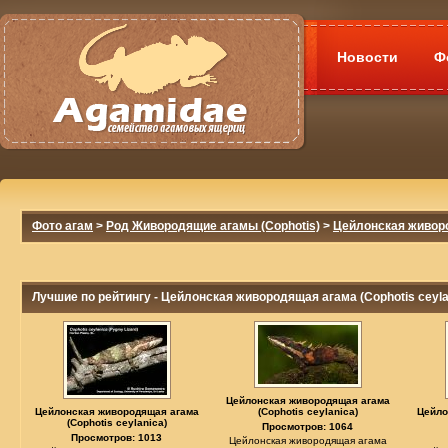
Новости
Ф
Фото агам
>
Род Живородящие агамы (Cophotis)
>
Цейлонская живоро
Лучшие по рейтингу - Цейлонская живородящая агама (Cophotis ceyla
Цейлонская живородящая агама
Цейлонская живородящая агама
(Cophotis ceylanica)
Цейло
(Cophotis ceylanica)
Просмотров: 1064
Просмотров: 1013
Цейлонская живородящая агама