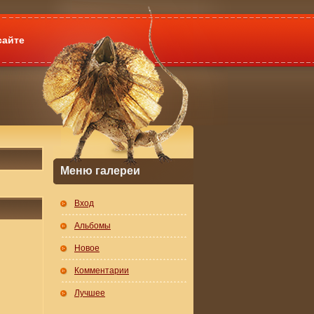
сайте
Меню галереи
Вход
Альбомы
Новое
Комментарии
Лучшее