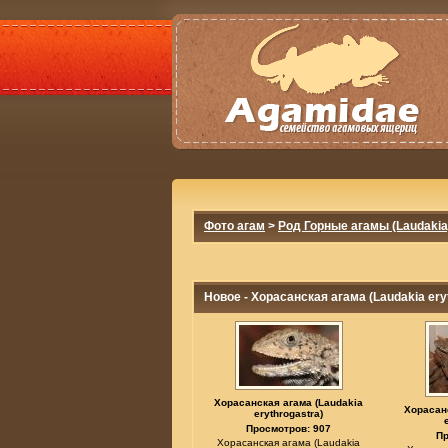
Фото агам
>
Род Горные агамы (Laudakia
Новое - Хорасанская агама (Laudakia ery
Хорасанская агама (Laudakia
Хорасан
erythrogastra)
Просмотров: 907
Пр
Хорасанская агама (Laudakia