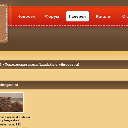
Новости
Форум
Галерея
Каталог
О 
)
>
Хорасанская агама (Laudakia erythrogastra)
throgastra)
ская агама (Laudakia
erythrogastra)
осмотров: 942