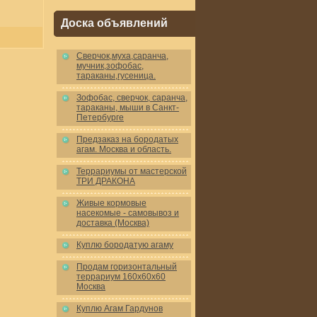
Доска объявлений
Cверчок,муха,саранча,
мучник,зофобас,
тараканы,гусеница.
Зофобас, сверчок, саранча,
тараканы, мыши в Санкт-
Петербурге
Предзаказ на бородатых
агам. Москва и область.
Террариумы от мастерской
ТРИ ДРАКОНА
Живые кормовые
насекомые - самовывоз и
доставка (Москва)
Куплю бородатую агаму
Продам горизонтальный
террариум 160x60x60
Москва
Куплю Агам Гардунов