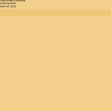
ская агама (Laudakia
erythrogastra)
Нояб 24, 2011