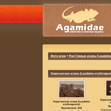
Фото агам
>
Род Горные агамы (Laudakia
Хорасанская агама (Laudakia erythrogast
Хорасан
Хорасанская агама (Laudakia
erythrogastra)
Пр
Просмотров: 942
Хорасан