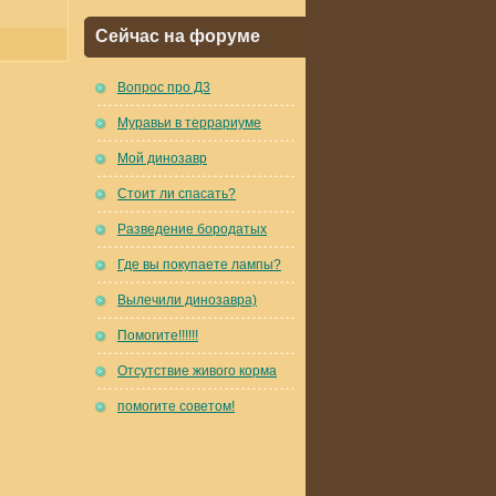
Сейчас на форуме
Вопрос про Д3
Муравьи в террариуме
Мой динозавр
Стоит ли спасать?
Разведение бородатых
Где вы покупаете лампы?
Вылечили динозавра)
Помогите!!!!!!
Отсутствие живого корма
помогите советом!