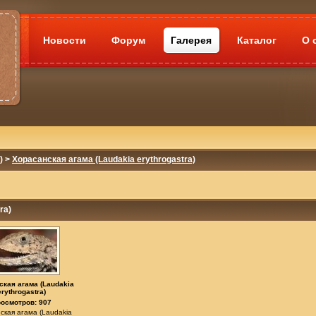
Новости
Форум
Галерея
Каталог
О 
)
>
Хорасанская агама (Laudakia erythrogastra)
ra)
ская агама (Laudakia
erythrogastra)
осмотров: 907
ская агама (Laudakia