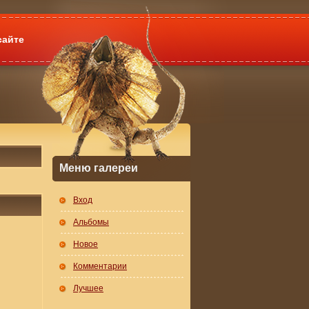
сайте
Меню галереи
Вход
Альбомы
Новое
Комментарии
Лучшее