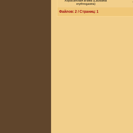
Хорасанская агама (Laudakia
erythrogastra)
Файлов: 2 / Страниц: 1