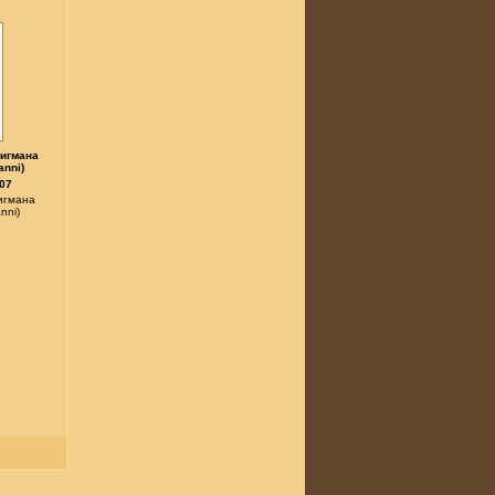
.
Вигмана
anni)
07
игмана
nni)