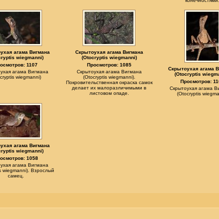
конечностями
ухая агама Вигмана
Скрытоухая агама Вигмана
cryptis wiegmanni)
(Otocryptis wiegmanni)
осмотров: 1107
Просмотров: 1085
Скрытоухая агама 
ухая агама Вигмана
Скрытоухая агама Вигмана
(Otocryptis wiegm
cryptis wiegmanni)
(Otocryptis wiegmanni).
Просмотров: 11
Покровительственная окраска самок
делает их малоразличимыми в
Скрытоухая агама В
листовом опаде.
(Otocryptis wiegma
ухая агама Вигмана
cryptis wiegmanni)
осмотров: 1058
ухая агама Вигмана
is wiegmanni). Взрослый
самец.