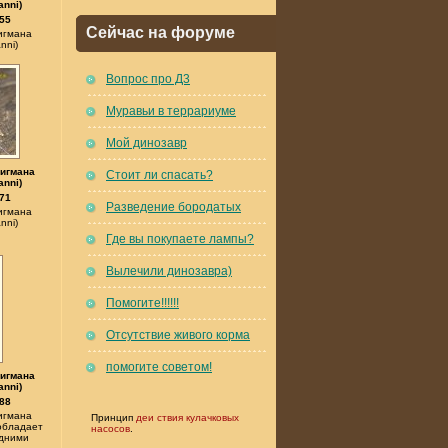
anni)
55
Сейчас на форуме
игмана
nni)
Вопрос про Д3
Муравьи в террариуме
Мой динозавр
Вигмана
Стоит ли спасать?
anni)
71
Разведение бородатых
игмана
nni)
Где вы покупаете лампы?
Вылечили динозавра)
Помогите!!!!!!
Отсутствие живого корма
помогите советом!
Вигмана
anni)
88
игмана
Принцип
деи ствия кулачковых
 обладает
насосов
.
дними