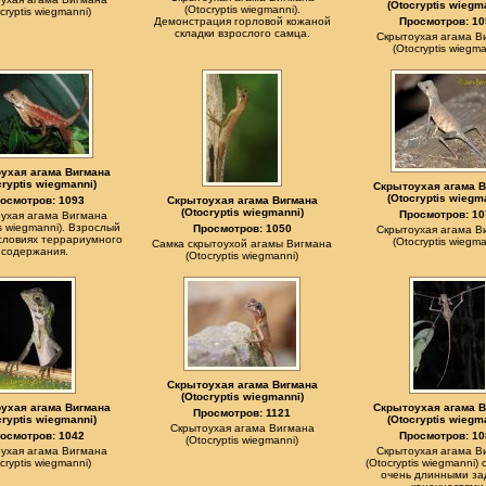
(Otocryptis wiegm
(Otocryptis wiegmanni).
cryptis wiegmanni)
Демонстрация горловой кожаной
Просмотров: 10
складки взрослого самца.
Скрытоухая агама В
(Otocryptis wiegma
ухая агама Вигмана
cryptis wiegmanni)
Скрытоухая агама 
(Otocryptis wiegm
осмотров: 1093
Скрытоухая агама Вигмана
(Otocryptis wiegmanni)
Просмотров: 10
ухая агама Вигмана
is wiegmanni). Взрослый
Просмотров: 1050
Скрытоухая агама В
словиях террариумного
(Otocryptis wiegma
Самка скрытоухой агамы Вигмана
содержания.
(Otocryptis wiegmanni)
Скрытоухая агама Вигмана
(Otocryptis wiegmanni)
ухая агама Вигмана
Скрытоухая агама 
Просмотров: 1121
cryptis wiegmanni)
(Otocryptis wiegm
Скрытоухая агама Вигмана
осмотров: 1042
Просмотров: 10
(Otocryptis wiegmanni)
ухая агама Вигмана
Скрытоухая агама В
cryptis wiegmanni)
(Otocryptis wiegmanni)
очень длинными за