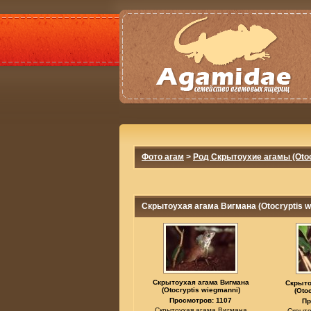
Фото агам
>
Род Скрытоухие агамы (Otoc
Скрытоухая агама Вигмана (Otocryptis w
Скрытоухая агама Вигмана
Скрыто
(Otocryptis wiegmanni)
(Oto
Просмотров: 1107
Пр
Скрытоухая агама Вигмана
Скрыто