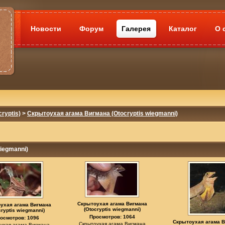
Новости
Форум
Галерея
Каталог
О 
ryptis)
>
Скрытоухая агама Вигмана (Otocryptis wiegmanni)
iegmanni)
Скрытоухая агама Вигмана
ухая агама Вигмана
(Otocryptis wiegmanni)
cryptis wiegmanni)
Просмотров: 1064
осмотров: 1096
Скрытоухая агама 
Скрытоухая агама Вигмана
ухая агама Вигмана