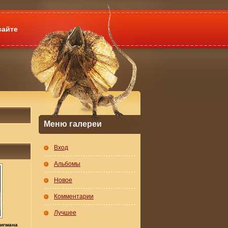
сайте
Меню галереи
Вход
Альбомы
Новое
Комментарии
Лучшее
Вигмана