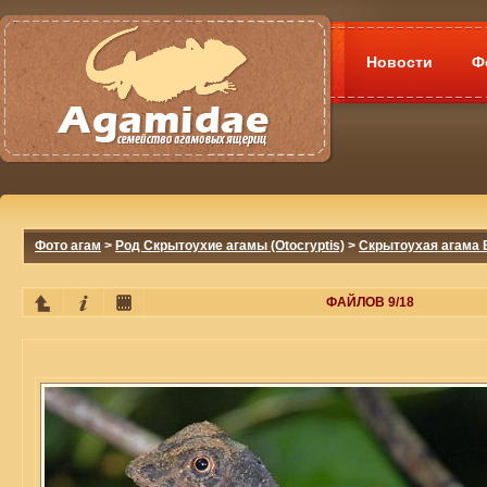
Новости
Ф
Фото агам
>
Род Скрытоухие агамы (Otocryptis)
>
Скрытоухая агама В
ФАЙЛОВ 9/18