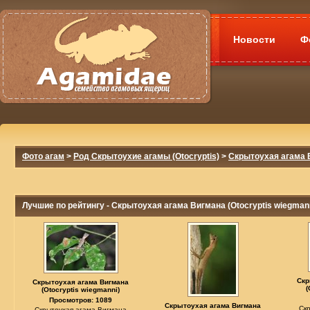
Новости
Ф
Фото агам
>
Род Скрытоухие агамы (Otocryptis)
>
Скрытоухая агама В
Лучшие по рейтингу - Скрытоухая агама Вигмана (Otocryptis wiegman
Скр
Скрытоухая агама Вигмана
(
(Otocryptis wiegmanni)
Просмотров: 1089
Скрытоухая агама Вигмана
Ск
Скрытоухая агама Вигмана