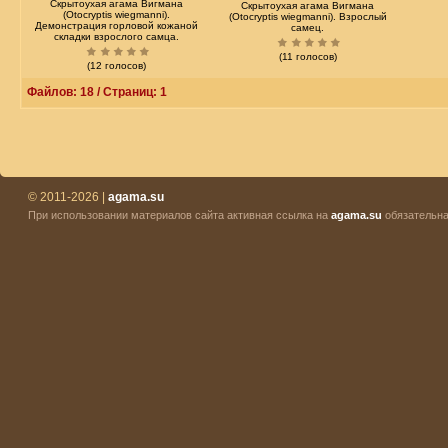
Скрытоухая агама Вигмана
Скрытоухая агама Вигмана
(Otocryptis wiegmanni).
(Otocryptis wiegmanni). Взрослый
Демонстрация горловой кожаной
самец.
складки взрослого самца.
(11 голосов)
(12 голосов)
Файлов: 18 / Страниц: 1
© 2011-2026 |
agama.su
При использовании материалов сайта активная ссылка на
agama.su
обязательна