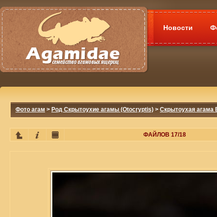
Новости
Ф
Фото агам
>
Род Скрытоухие агамы (Otocryptis)
>
Скрытоухая агама В
ФАЙЛОВ 17/18