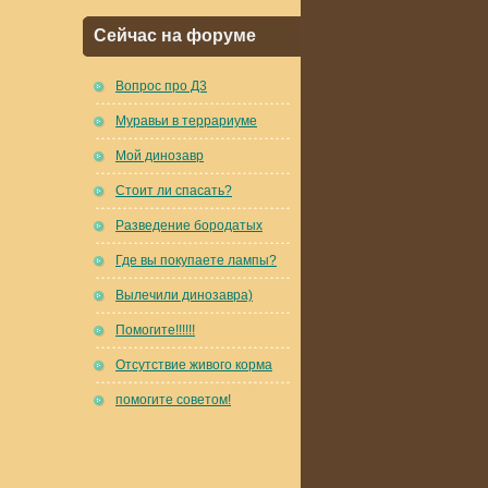
Сейчас на форуме
Вопрос про Д3
Муравьи в террариуме
Мой динозавр
Стоит ли спасать?
Разведение бородатых
Где вы покупаете лампы?
Вылечили динозавра)
Помогите!!!!!!
Отсутствие живого корма
помогите советом!