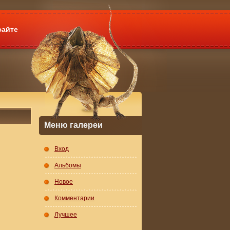
сайте
Меню галереи
Вход
Альбомы
Новое
Комментарии
Лучшее