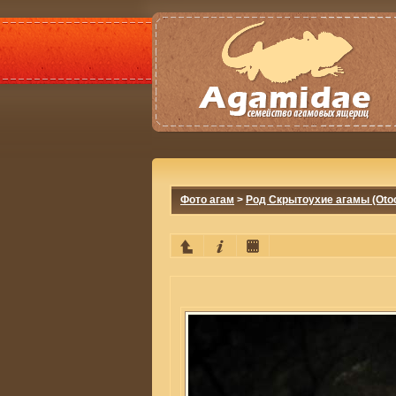
Фото агам
>
Род Скрытоухие агамы (Otoc