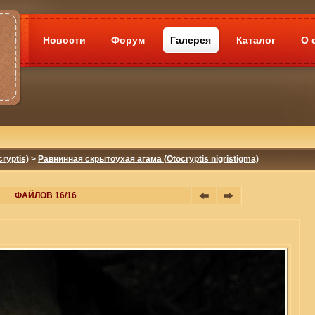
Новости
Форум
Галерея
Каталог
О 
ryptis)
>
Равнинная скрытоухая агама (Otocryptis nigristigma)
ФАЙЛОВ 16/16