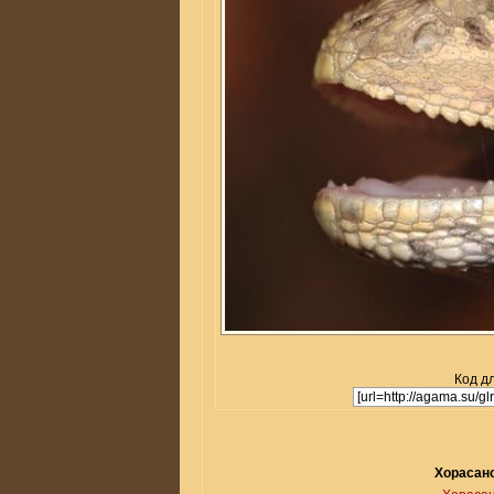
Код дл
Хорасанс