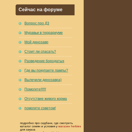
Сейчас на форуме
Вопрос про Д3
Муравьи в террариуме
Мой динозавр
Стоит ли спасать?
Разведение бородатых
Где вы покупаете лампы?
Вылечили динозавра)
Помогите!!!!!!
Отсутствие живого корма
помогите советом!
подробно про сидбанк, где смотреть
каталог семян и условия у
магазин herbies
для заказа