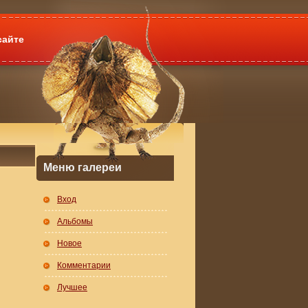
сайте
Меню галереи
Вход
Альбомы
Новое
Комментарии
Лучшее