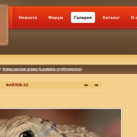
Новости
Форум
Галерея
Каталог
О 
>
Хорасанская агама (Laudakia erythrogastra)
ФАЙЛОВ 2/2