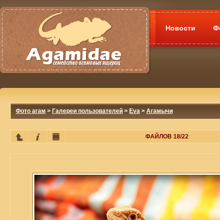
Новости
Ф
Фото агам
>
Галереи пользователей
>
Eva
>
Агамычи
ФАЙЛОВ 18/22