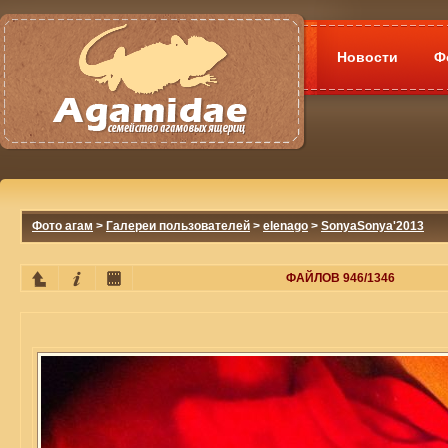
Новости
Ф
Фото агам
>
Галереи пользователей
>
elenago
>
SonyaSonya'2013
ФАЙЛОВ 946/1346